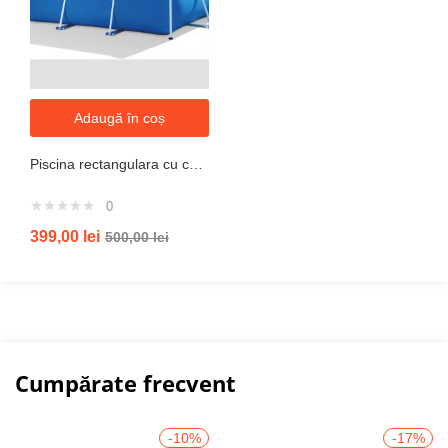
Adaugă în coș
Piscina rectangulara cu cadru metalic Metal Frame Intex , 220x150xH60 cm
0
399,00
lei
500,00
lei
Cumpărate frecvent
-10%
-17%