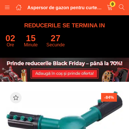
0
Aspersor de gazon pentru curte CUIFULI, rotativ 360 grade, 3000 m patrati, ABS, verde/negru
LOGARE
INREGISTRARE
REDUCERILE SE TERMINA IN
02
15
27
Introduceti numele de utilizator și parola pentru a va autentifica.
Ore
Minute
Secunde
Retine datele
-84%
Logare
Parola uitata?