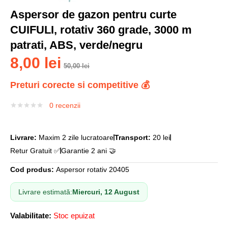
Aspersor de gazon pentru curte
CUIFULI, rotativ 360 grade, 3000 m
patrati, ABS, verde/negru
8,00
lei
50,00
lei
Preturi corecte si competitive 💰
0
recenzii
Livrare:
Maxim 2 zile lucratoare
Transport:
20 lei
Retur Gratuit ✅
Garantie 2 ani 🤝
Cod produs:
Aspersor rotativ 20405
Livrare estimată:
Miercuri, 12 August
Valabilitate:
Stoc epuizat