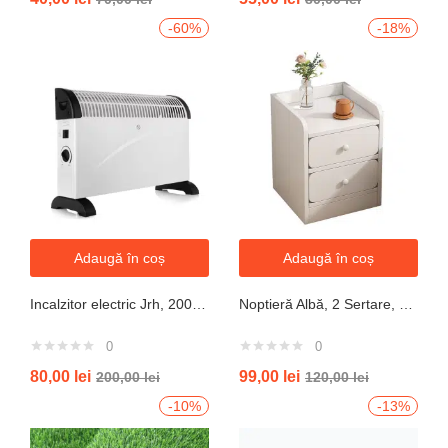
4.25
din 5
5.00
din 5
-60%
-18%
Adaugă în coș
Adaugă în coș
Incalzitor electric Jrh, 2000W, 3 trepte de putere, termostat, 340x140x570 mm, alb
Noptieră Albă, 2 Sertare, Design Modern cu Margini Protecție, 40x34x50 cm
0
0
80,00
lei
99,00
lei
200,00
lei
120,00
lei
-10%
-13%