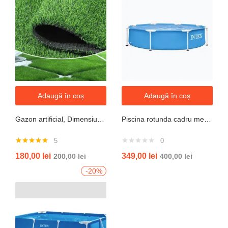
Adaugă în coș
Adaugă în coș
Gazon artificial, Dimensiune 2mx5m, Grosime 10mm
Piscina rotunda cadru metal intex, 244cm x 51 cm
5
0
Evaluat la
180,00
lei
349,00
lei
200,00
lei
400,00
lei
5.00
din 5
-20%