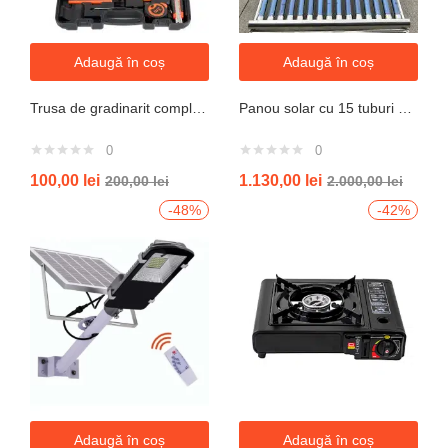
Adaugă în coș
Adaugă în coș
Trusa de gradinarit completa servieta, 14 piese
Panou solar cu 15 tuburi vidate pentru preparare apa calda menajera cu rezervor nepresurizat 150 litri jrh
0
0
100,00
lei
1.130,00
lei
200,00
lei
2.000,00
lei
-48%
-42%
Adaugă în coș
Adaugă în coș