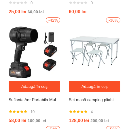
0
0
25,00
lei
60,00
lei
60,00
lei
-42%
-36%
Adaugă în coș
Adaugă în coș
Suflanta Aer Portabila Multifunctionala pentru uscare masina, zapada, apa, calculator, gratar, frunze si praf, 2 acumulatori inclusi 48V
Set masă camping pliabilă cu 4 scaune jrh aluminiu ușor, reglabil pe înălțime, portabil pentru picnic, grătar, excursii, pescuit 120×60 cm
10
4
Evaluat la
Evaluat la
58,00
lei
128,00
lei
100,00
lei
200,00
lei
4.90
din 5
5.00
din 5