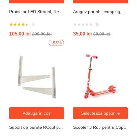
Proiector LED Stradal, Rezistent La Apa IP67, Cu Panou Solar, 100W, 220LED, Cu Telecomanda
Aragaz portabil camping, aprindere automata, negru
3
0
Evaluat la
105,00
lei
35,00
lei
200,00
lei
60,00
lei
4.33
din 5
-58%
Adaugă în coș
Selectează opțiunile
Suport de perete RCool pentru aparate de climatizare split 120KG
Scooter 3 Roți pentru Copii – Design Pliabil din Oțel, Mecanism de Direcție Sigur, Potrivit pentru Vârsta 3+ Ani, Culoare Albastră