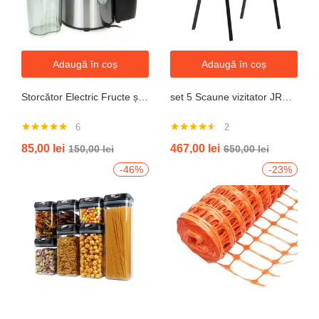
Adaugă în coș
Adaugă în coș
Storcător Electric Fructe și Legume JRH, 800W, Recipient 500ml, Negru-Gri.
set 5 Scaune vizitator JRH, cadru oțel, tapițerie textilă, 200 kg
6
2
Evaluat la
Evaluat la
85,00
lei
467,00
lei
150,00
lei
650,00
lei
5.00
din 5
4.50
din 5
-46%
-23%