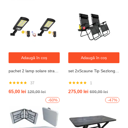
Adaugă în coș
Adaugă în coș
pachet 2 lamp solare stradale 2×160 de leduri, senzor de miscare
set 2xScaune Tip Sezlong Pliabil Gravitatie Zero Pentru Terasa, Gradina Sau Plaja , Tetiera, Suport Bauturi, Reglabil, Negru
37
1
Evaluat la
Evaluat la
65,00
lei
275,00
lei
120,00
lei
600,00
lei
4.76
din 5
5.00
din 5
-60%
-47%