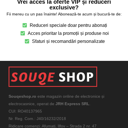
Vrei acces la oferte VIP și reduceri
exclusive?
Fii mereu cu un pas înainte! Abonează-te acum și bucură-te de:
Reduceri speciale doar pentru abonați
Acces prioritar la promoții și produse noi
Sfaturi și recomandări personalizate
Souqeshop.ro
este magazin online de electronice și
electrocasnice, operat de
JRH Express SRL
.
CUI: RO40137965
Nr. Reg. Com.: J40/16232/2018
Ridicare comenzi: Afumați, Ilfov – Strada 2 nr. 47