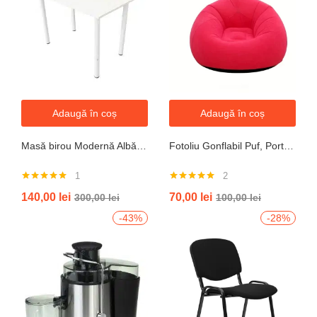
Adaugă în coș
Adaugă în coș
Masă birou Modernă Albă, 100x60x74 cm — Design Minimalist, Blat MDF și Picioare Metalice”
Fotoliu Gonflabil Puf, Portabil, Portocalie, verde, gri, albastru
1
2
Evaluat la
Evaluat la
140,00
lei
70,00
lei
300,00
lei
100,00
lei
5.00
din 5
5.00
din 5
-43%
-28%