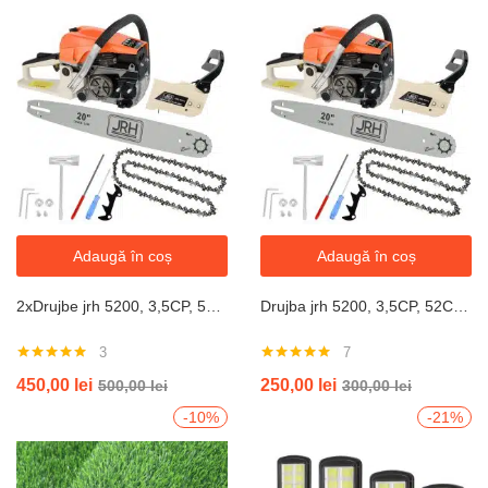
Adaugă în coș
Adaugă în coș
2xDrujbe jrh 5200, 3,5CP, 52CC, lama 55cm , accesorii incluse
Drujba jrh 5200, 3,5CP, 52CC, lama 55cm , accesorii incluse
3
7
Evaluat la
Evaluat la
450,00
lei
250,00
lei
500,00
lei
300,00
lei
5.00
din 5
5.00
din 5
-10%
-21%