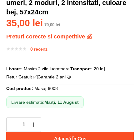
umeri, 2 moduri, 2 intensitati, culoare
bej, 57x24cm
35,00
lei
70,00
lei
Preturi corecte si competitive 💰
0
recenzii
Livrare:
Maxim 2 zile lucratoare
Transport:
20 lei
Retur Gratuit ✅
Garantie 2 ani 🤝
Cod produs:
Masaj-6008
Livrare estimată:
Marți, 11 August
Adaugă În Coș