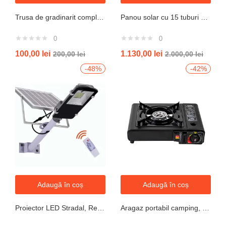
Trusa de gradinarit completa servieta, 14 piese
Panou solar cu 15 tuburi vidate pentru preparare apa calda menajera cu rezervor nepresurizat 150 litri jrh
0
0
100,00
lei
1.130,00
lei
200,00
lei
2.000,00
lei
-48%
-42%
Adaugă în coș
Adaugă în coș
Proiector LED Stradal, Rezistent La Apa IP67, Cu Panou Solar, 100W, 220LED, Cu Telecomanda
Aragaz portabil camping, aprindere automata, negru