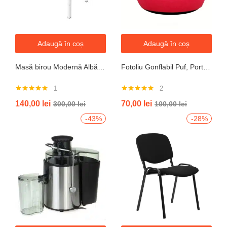
Adaugă în coș
Adaugă în coș
Masă birou Modernă Albă, 100x60x74 cm — Design Minimalist, Blat MDF și Picioare Metalice”
Fotoliu Gonflabil Puf, Portabil, Portocalie, verde, gri, albastru
1
2
Evaluat la
Evaluat la
140,00
lei
70,00
lei
300,00
lei
100,00
lei
5.00
din 5
5.00
din 5
-43%
-28%