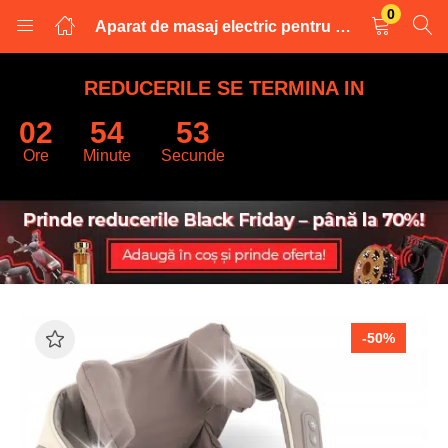
0
Aparat de masaj electric pentru gat si umeri, 2 moduri, 2 intensitati, culoare bej, 57x24cm
LOGARE
INREGISTRARE
REDUCERILE SE TERMINA IN
02
54
53
Introduceti numele de utilizator și parola pentru a va autentifica.
Ore
Minute
Secunde
Retine datele
-50%
Logare
Parola uitata?