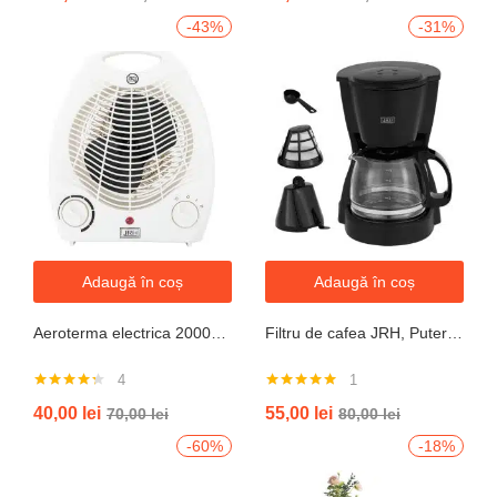
-43%
-31%
Adaugă în coș
Adaugă în coș
Aeroterma electrica 2000W cu termostat si ventilație aer rece, protectie la supraincalzire
Filtru de cafea JRH, Putere 550-650W, Capacitate 600ml, Functie mentinere la cald, Functie Anti-Picurare, Functioneaza cu cafea macinata
4
1
Evaluat la
Evaluat la
40,00
lei
55,00
lei
70,00
lei
80,00
lei
4.25
din 5
5.00
din 5
-60%
-18%