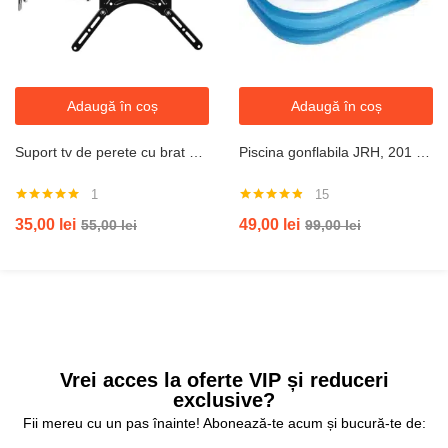
Adaugă în coș
Adaugă în coș
Suport tv de perete cu brat pivotant 14” – 55”, Greutate Suportata 50kg, Negru, jrh
Piscina gonflabila JRH, 201 x 150 x 51 cm, 2 inele family pool XXL exterioara
1
15
Evaluat la
Evaluat la
35,00
lei
49,00
lei
55,00
lei
99,00
lei
5.00
din 5
4.80
din 5
Vrei acces la oferte VIP și reduceri
exclusive?
Fii mereu cu un pas înainte! Abonează-te acum și bucură-te de: