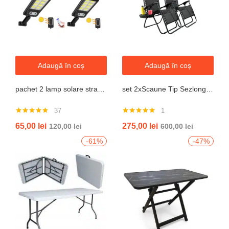
Adaugă în coș
Adaugă în coș
pachet 2 lamp solare stradale 2×160 de leduri, senzor de miscare
set 2xScaune Tip Sezlong Pliabil Gravitatie Zero Pentru Terasa, Gradina Sau Plaja , Tetiera, Suport Bauturi, Reglabil, Negru
37
1
Evaluat la
Evaluat la
65,00
lei
275,00
lei
120,00
lei
600,00
lei
4.76
din 5
5.00
din 5
-61%
-47%