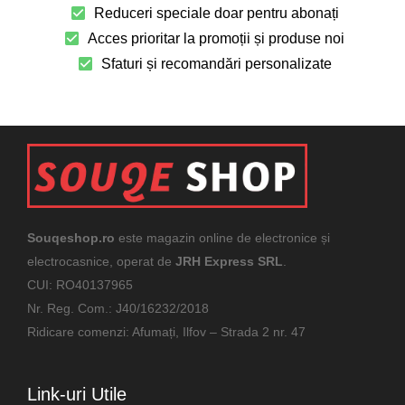
Reduceri speciale doar pentru abonați
Acces prioritar la promoții și produse noi
Sfaturi și recomandări personalizate
Souqeshop.ro
este magazin online de electronice și
electrocasnice, operat de
JRH Express SRL
.
CUI: RO40137965
Nr. Reg. Com.: J40/16232/2018
Ridicare comenzi: Afumați, Ilfov – Strada 2 nr. 47
Link-uri Utile