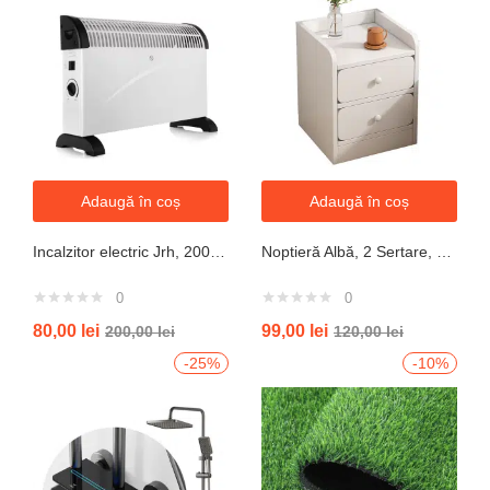
Adaugă în coș
Adaugă în coș
Incalzitor electric Jrh, 2000W, 3 trepte de putere, termostat, 340x140x570 mm, alb
Noptieră Albă, 2 Sertare, Design Modern cu Margini Protecție, 40x34x50 cm
0
0
80,00
lei
99,00
lei
200,00
lei
120,00
lei
-25%
-10%