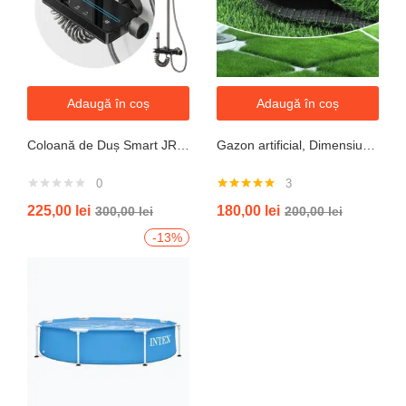
Adaugă în coș
Adaugă în coș
Coloană de Duș Smart JRH c90 – Display LED si banda led, Temperatură Digitală, 4 Moduri de Curgere
Gazon artificial, Dimensiune 2mx5m, Grosime 10mm
0
3
Evaluat la
225,00
lei
180,00
lei
300,00
lei
200,00
lei
5.00
din 5
-13%