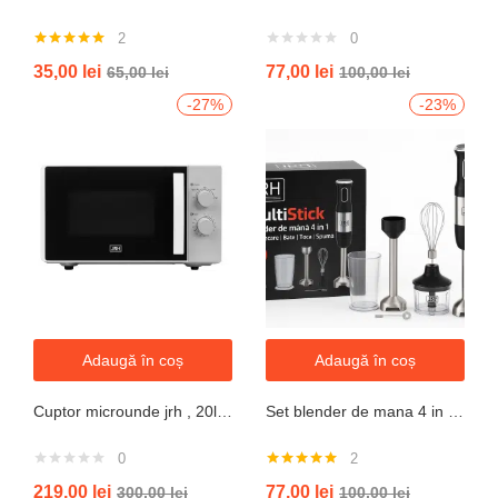
2
0
Evaluat la
35,00
lei
77,00
lei
65,00
lei
100,00
lei
5.00
din 5
-27%
-23%
Adaugă în coș
Adaugă în coș
Cuptor microunde jrh , 20l, 700W, alb 5 trepte putere
Set blender de mana 4 in 1, 800W JRH multiStick Inox, Accesorii Incluse
0
2
Evaluat la
219,00
lei
77,00
lei
300,00
lei
100,00
lei
5.00
din 5