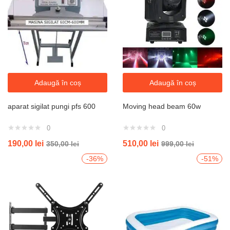
Adaugă în coș
Adaugă în coș
aparat sigilat pungi pfs 600
Moving head beam 60w
0
0
190,00
lei
510,00
lei
350,00
lei
999,00
lei
-36%
-51%