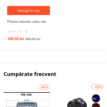
Adaugă în coș
Piscina rotunda cadru metal intex, 244cm x 51 cm
0
349,00
lei
400,00
lei
Cumpărate frecvent
-46%
-49%