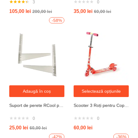
3
0
Evaluat la
105,00
lei
35,00
lei
200,00
lei
60,00
lei
4.33
din 5
-58%
Adaugă în coș
Selectează opțiunile
Suport de perete RCool pentru aparate de climatizare split 120KG
Scooter 3 Roți pentru Copii – Design Pliabil din Oțel, Mecanism de Direcție Sigur, Potrivit pentru Vârsta 3+ Ani, Culoare Albastră
0
0
25,00
lei
60,00
lei
60,00
lei
-42%
-36%