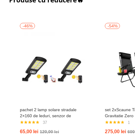
-46%
-54%
pachet 2 lamp solare stradale
set 2xScaune Ti
2×160 de leduri, senzor de
Gravitatie Zero
miscare
Gradina Sau Pla
37
1
Bauturi, Reglab
Evaluat la
Evaluat la
65,00
lei
275,00
lei
120,00
lei
600
4.76
din 5
5.00
din 5