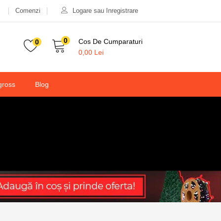
Comenzi
Logare sau Inregistrare
22,00
lei
50,00
lei
Valabilitate:
Stoc epuizat
0
Cos De Cumparaturi
0
0,00
Lei
gross
Blog