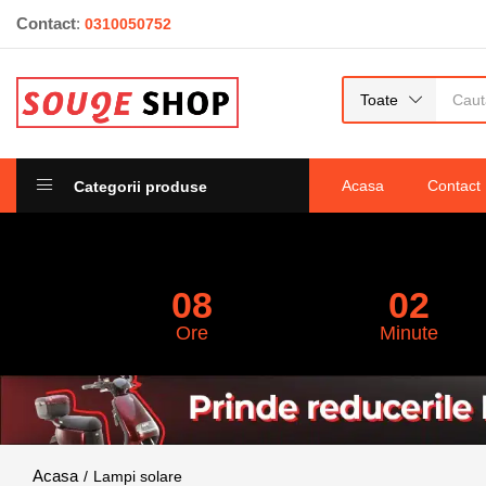
Contact
:
Lampa solara LED bidirectionala dreptungh
0310050752
LED-uri, 5.5V, ABS, 500mAh, rezistent la ap
0
recenzii
Toate
Acasa
Contact
Categorii produse
08
02
Ore
Minute
Lampi solare