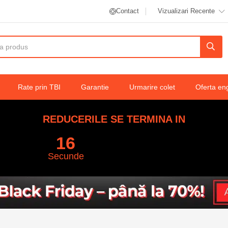
iulara pentru perete Flippy, 20.5×10 cm, 6
Contact
Vizualizari Recente
a IP65, alb cald
Rate prin TBI
Garantie
Urmarire colet
Oferta en
REDUCERILE SE TERMINA IN
15
Secunde