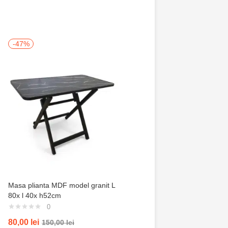
-47%
-50%
Masa plianta MDF model granit L
Trusa de gradinarit com
80x l 40x h52cm
servieta, 14 piese
0
0
80,00
lei
100,00
lei
150,00
lei
200,00
lei