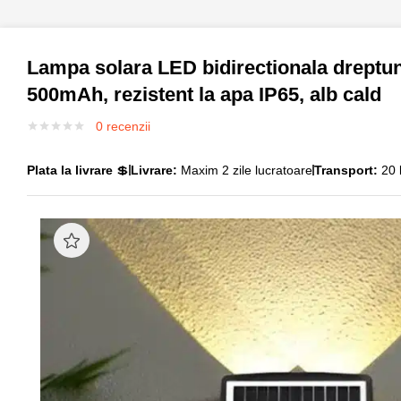
Lampa solara LED bidirectionala dreptung
500mAh, rezistent la apa IP65, alb cald
0
recenzii
Plata la livrare
💲
Livrare:
Maxim 2 zile lucratoare
Transport:
20 l