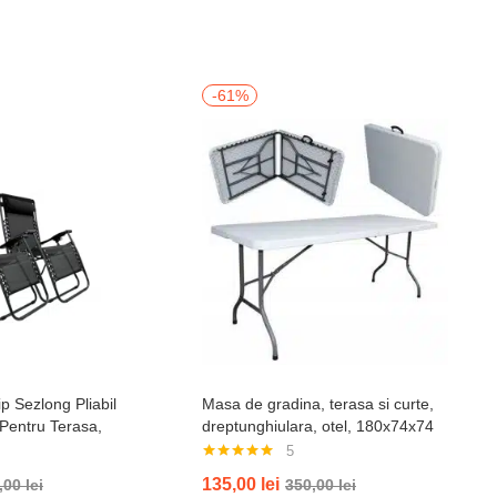
-61%
p Sezlong Pliabil
Masa de gradina, terasa si curte,
 Pentru Terasa,
dreptunghiulara, otel, 180x74x74
ja , Tetiera, Suport
cm, alba
5
il, Negru
Evaluat la
135,00
lei
,00
lei
350,00
lei
5.00
din 5