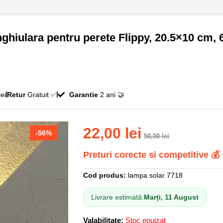
hiulara pentru perete Flippy, 20.5×10 cm, 6
ei
Retur
Gratuit ✅
Garantie
2 ani 🤝
22,00
lei
-56%
50,00
lei
Preturi corecte si competitive 💰
Cod produs:
lampa solar 7718
Livrare estimată:
Marți, 11 August
Valabilitate:
Stoc epuizat