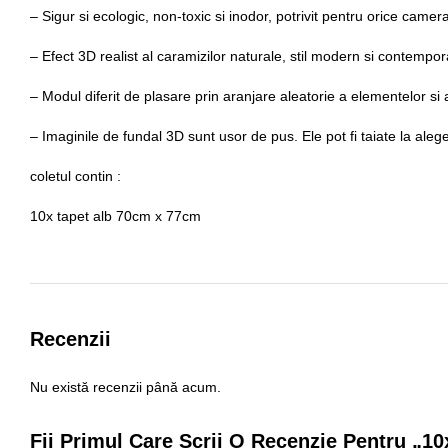
– Sigur si ecologic, non-toxic si inodor, potrivit pentru orice camer
– Efect 3D realist al caramizilor naturale, stil modern si contempor
– Modul diferit de plasare prin aranjare aleatorie a elementelor si 
– Imaginile de fundal 3D sunt usor de pus. Ele pot fi taiate la ale
coletul contin :
10x tapet alb 70cm x 77cm
Recenzii
Nu există recenzii până acum.
Fii Primul Care Scrii O Recenzie Pentru „1