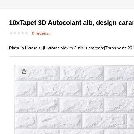
10xTapet 3D Autocolant alb, design cara
0
recenzii
Plata la livrare
💲
Livrare:
Maxim 2 zile lucratoare
Transport:
20 l