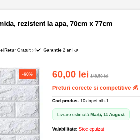
mida, rezistent la apa, 70cm x 77cm
ei
Retur
Gratuit ✅
Garantie
2 ani 🤝
60,00
lei
-60%
148,50
lei
Preturi corecte si competitive 💰
Cod produs:
10xtapet alb-1
Livrare estimată:
Marți, 11 August
Valabilitate:
Stoc epuizat