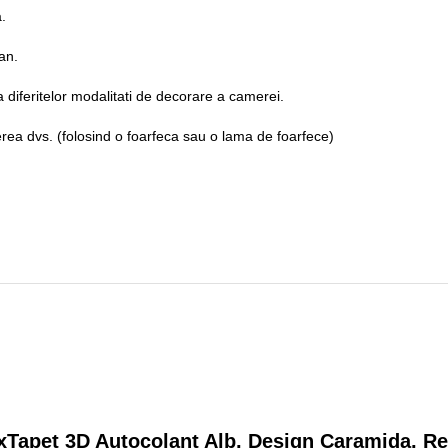
a.
an.
a diferitelor modalitati de decorare a camerei.
gerea dvs. (folosind o foarfeca sau o lama de foarfece)
0xTapet 3D Autocolant Alb, Design Caramida, R