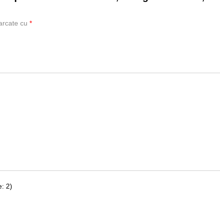
marcate cu
*
: 2)