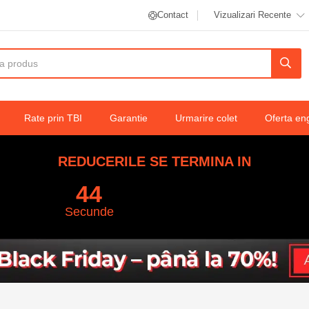
Contact
Vizualizari Recente
da, rezistent la apa, 70cm x 77cm
Rate prin TBI
Garantie
Urmarire colet
Oferta en
REDUCERILE SE TERMINA IN
43
Secunde