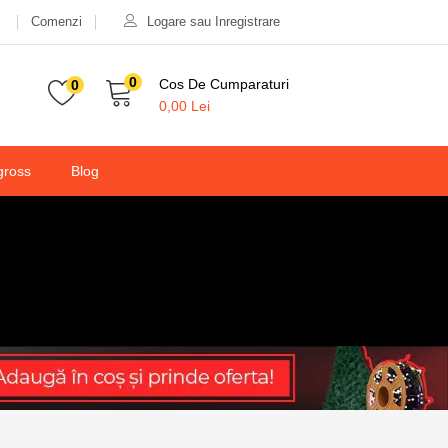
Comenzi
Logare sau Inregistrare
60,00
lei
148,50
lei
Valabilitate:
Stoc epuizat
0
Cos De Cumparaturi
0
0,00
Lei
gross
Blog