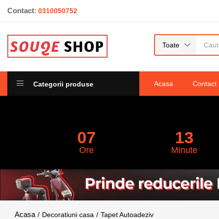
Contact
:
0310050752
10xTapet 3D Autocolant alb, design carami
0
recenzii
Toate
Acasa
Contact
Categorii produse
07
13
Ore
Minute
Decoratiuni casa
Tapet Autoadeziv