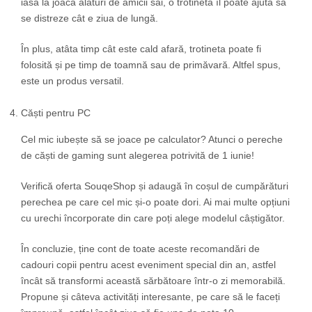
iasă la joacă alături de amicii săi, o trotinetă îl poate ajuta să
se distreze cât e ziua de lungă.
În plus, atâta timp cât este cald afară, trotineta poate fi
folosită și pe timp de toamnă sau de primăvară. Altfel spus,
este un produs versatil.
Căști pentru PC
Cel mic iubește să se joace pe calculator? Atunci o pereche
de căști de gaming sunt alegerea potrivită de 1 iunie!
Verifică oferta SouqeShop și adaugă în coșul de cumpărături
perechea pe care cel mic și-o poate dori. Ai mai multe opțiuni
cu urechi încorporate din care poți alege modelul câștigător.
În concluzie, ține cont de toate aceste recomandări de
cadouri copii pentru acest eveniment special din an, astfel
încât să transformi această sărbătoare într-o zi memorabilă.
Propune și câteva activități interesante, pe care să le faceți