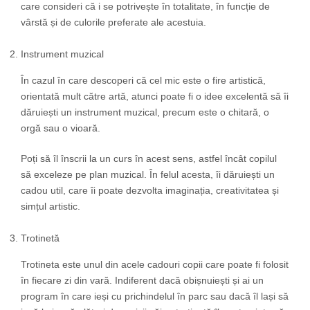
care consideri că i se potrivește în totalitate, în funcție de
vârstă și de culorile preferate ale acestuia.
Instrument muzical
În cazul în care descoperi că cel mic este o fire artistică,
orientată mult către artă, atunci poate fi o idee excelentă să îi
dăruiești un instrument muzical, precum este o chitară, o
orgă sau o vioară.
Poți să îl înscrii la un curs în acest sens, astfel încât copilul
să exceleze pe plan muzical. În felul acesta, îi dăruiești un
cadou util, care îi poate dezvolta imaginația, creativitatea și
simțul artistic.
Trotinetă
Trotineta este unul din acele cadouri copii care poate fi folosit
în fiecare zi din vară. Indiferent dacă obișnuiești și ai un
program în care ieși cu prichindelul în parc sau dacă îl lași să