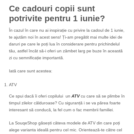
Ce cadouri copii sunt
potrivite pentru 1 iunie?
În cazul în care nu ai inspirație cu privire la cadoul de 1 iunie,
te ajutăm noi în acest sens! Ți-am pregătit mai multe idei de
daruri pe care le poți lua în considerare pentru prichindelul
tău, astfel încât să-i oferi un zâmbet larg pe buze în această
zi cu semnificație importantă.
Iată care sunt acestea:
ATV
Ce spui dacă îi oferi copilului un
ATV
cu care să se plimbe în
timpul zilelor călduroase? Cu siguranță i se va părea foarte
interesant să conducă, la fel cum o fac membrii familiei.
La SouqeShop găsești câteva modele de ATV din care poți
alege varianta ideală pentru cel mic. Orientează-te către cel