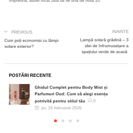
împreună, astfel încât ziua să fie una de nota 10.
INAINTE
PREVIOUS
Lampă solară grădină – 3
Cum poți economisi cu lămpi
idei de înfrumusețare a
solare exterior?
spațiului verde de acasă
POSTĂRI RECENTE
Ghidul Complet pentru Body Mist și
Parfumuri Oud: Cum să alegi esența
potrivită pentru stilul tău
0
joi, 26 februarie 2026