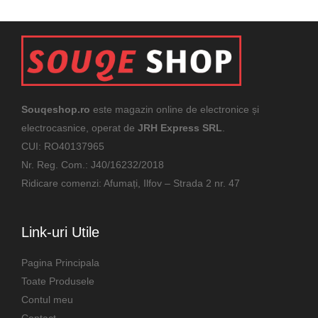
Souqeshop.ro
este magazin online de electronice și
electrocasnice, operat de
JRH Express SRL
.
CUI: RO40137965
Nr. Reg. Com.: J40/16232/2018
Ridicare comenzi: Afumați, Ilfov – Strada 2 nr. 47
Link-uri Utile
Pagina Principala
Toate Produsele
Contul meu
Contact