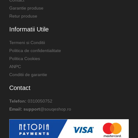
Garantie produse
Retur produse
Informatii Utile
Termeni si Conditii
Politica de confidentialitate
Politica Cookies
ANPC
Conditii de garantie
Contact
Telefon:
0310050752
Email: support
@souqeshop.ro