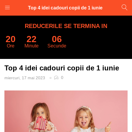
Top 4 idei cadouri copii de 1 iunie
LOGARE
INREGISTRARE
REDUCERILE SE TERMINA IN
20
22
06
Introduceti numele de utilizator și parola pentru a va autentifica.
Ore
Minute
Secunde
Top 4 idei cadouri copii de 1 iunie
0
miercuri, 17 mai 2023
Retine datele
Logare
Parola uitata?