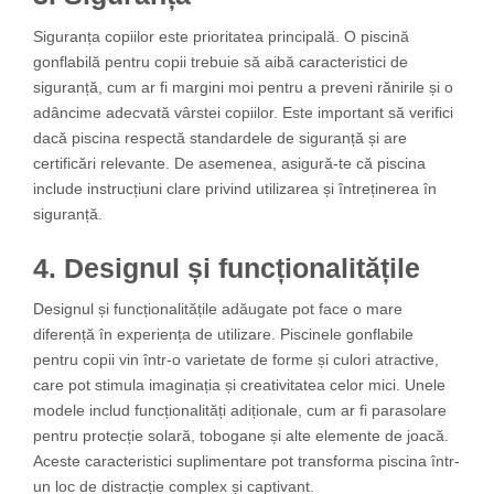
Siguranța copiilor este prioritatea principală. O piscină
gonflabilă pentru copii trebuie să aibă caracteristici de
siguranță, cum ar fi margini moi pentru a preveni rănirile și o
adâncime adecvată vârstei copiilor. Este important să verifici
dacă piscina respectă standardele de siguranță și are
certificări relevante. De asemenea, asigură-te că piscina
include instrucțiuni clare privind utilizarea și întreținerea în
siguranță.
4. Designul și funcționalitățile
Designul și funcționalitățile adăugate pot face o mare
diferență în experiența de utilizare. Piscinele gonflabile
pentru copii vin într-o varietate de forme și culori atractive,
care pot stimula imaginația și creativitatea celor mici. Unele
modele includ funcționalități adiționale, cum ar fi parasolare
pentru protecție solară, tobogane și alte elemente de joacă.
Aceste caracteristici suplimentare pot transforma piscina într-
un loc de distracție complex și captivant.