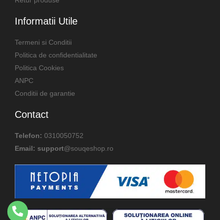
Retur produse
Informatii Utile
Termeni si Conditii
Politica de confidentialitate
Politica Cookies
ANPC
Conditii de garantie
Contact
Telefon:
0310050752
Email: support
@souqeshop.ro