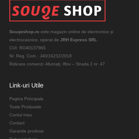
Souqeshop.ro
este magazin online de electronice și
electrocasnice, operat de
JRH Express SRL
.
CUI: RO40137965
Nr. Reg. Com.: J40/16232/2018
Ridicare comenzi: Afumați, Ilfov – Strada 2 nr. 47
Link-uri Utile
Pagina Principala
Toate Produsele
Contul meu
Contact
Garantie produse