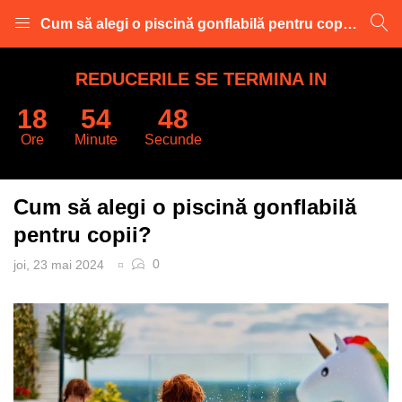
Cum să alegi o piscină gonflabilă pentru copii?
LOGARE
INREGISTRARE
REDUCERILE SE TERMINA IN
18
54
47
Introduceti numele de utilizator și parola pentru a va autentifica.
Ore
Minute
Secunde
Cum să alegi o piscină gonflabilă
pentru copii?
0
joi, 23 mai 2024
Retine datele
Logare
Parola uitata?