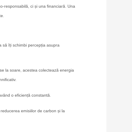
o-responsabilă, ci și una financiară. Una
te.
a să îți schimbi percepția asupra
use la soare, acestea colectează energia
nificativ.
 având o eficiență constantă.
 reducerea emisiilor de carbon și la