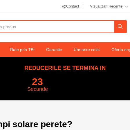
Contact
Vizualizari Recente
Rate prin TBI
Garantie
Urmarire colet
Oferta en
REDUCERILE SE TERMINA IN
22
Secunde
mpi solare perete?