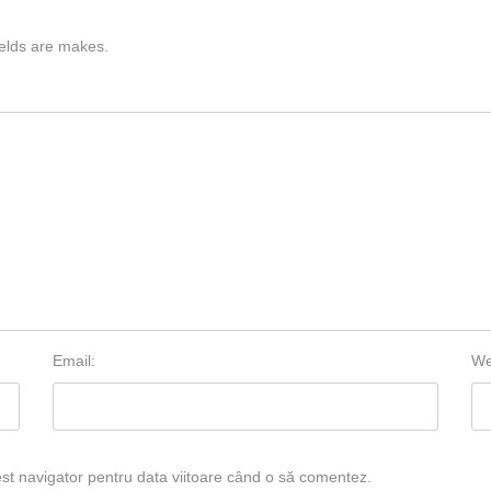
ields are makes.
Email:
We
est navigator pentru data viitoare când o să comentez.