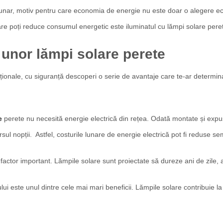
lunar, motiv pentru care economia de energie nu este doar o alegere ec
care poți reduce consumul energetic este iluminatul cu lămpi solare pere
i unor lămpi solare perete
ționale, cu siguranță descoperi o serie de avantaje care te-ar determin
e
perete nu necesită energie electrică din rețea. Odată montate și exp
ul nopții. Astfel, costurile lunare de energie electrică pot fi reduse sem
lt factor important. Lămpile solare sunt proiectate să dureze ani de zile,
ui este unul dintre cele mai mari beneficii. Lămpile solare contribuie la