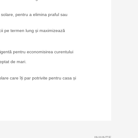
 solare, pentru a elimina praful sau
ficii pe termen lung și maximizează
eligentă pentru economisirea curentului
șteptat de mari.
e care îți par potrivite pentru casa și
INAINTE