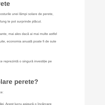
rete
osturile unei lămpi solare de perete,
 lung te pot surprinde plăcut.
ante, mai ales dacă ai mai multe astfel
cuite, economia anuală poate fi de sute
ce reprezintă o singură investiție pe
lare perete?
ice:
lei. Acest lucru asigură o încărcare