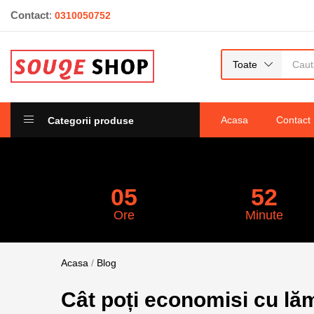
Contact
:
0310050752
Toate
Acasa
Contact
Categorii produse
05
52
Ore
Minute
Acasa
/
Blog
Cât poți economisi cu lă