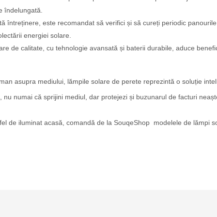
re îndelungată.
 întreținere, este recomandat să verifici și să cureți periodic panourile
lectării energiei solare.
olare de calitate, cu tehnologie avansată și baterii durabile, aduce bene
 uman asupra mediului, lămpile solare de perete reprezintă o soluție int
i, nu numai că sprijini mediul, dar protejezi și buzunarul de facturi nea
tfel de iluminat acasă, comandă de la SouqeShop modelele de lămpi solar