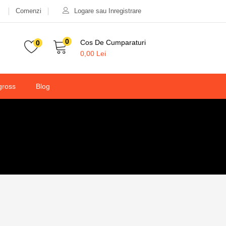
Comenzi
Logare sau Inregistrare
0
Cos De Cumparaturi
0
0,00
Lei
gross
Blog