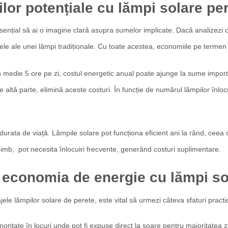
or potențiale cu lămpi solare pe
nțial să ai o imagine clară asupra sumelor implicate. Dacă analizezi c
cele ale unei lămpi tradiționale. Cu toate acestea, economiile pe termen
 medie 5 ore pe zi, costul energetic anual poate ajunge la sume import
e altă parte, elimină aceste costuri. În funcție de numărul lămpilor înlo
durata de viață. Lămpile solare pot funcționa eficient ani la rând, ceea 
himb, pot necesita înlocuiri frecvente, generând costuri suplimentare.
economia de energie cu lămpi so
le lămpilor solare de perete, este vital să urmezi câteva sfaturi pract
ontate în locuri unde pot fi expuse direct la soare pentru majoritatea zi