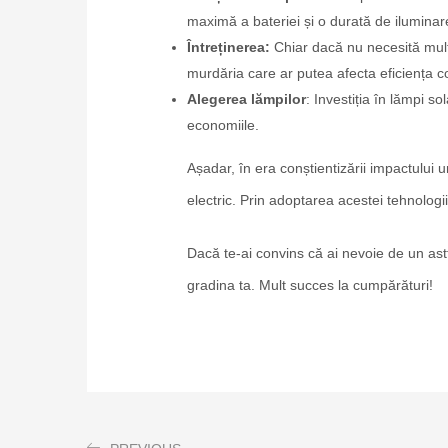
maximă a bateriei și o durată de ilumina
Întreținerea:
Chiar dacă nu necesită multă
murdăria care ar putea afecta eficiența co
Alegerea lămpilor
: Investiția în lămpi s
economiile.
Așadar, în era conștientizării impactului
electric. Prin adoptarea acestei tehnologi
Dacă te-ai convins că ai nevoie de un as
gradina ta. Mult succes la cumpărături!