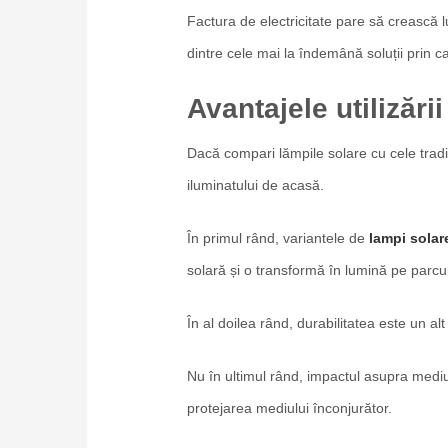
Factura de electricitate pare să crească 
dintre cele mai la îndemână soluții prin 
Avantajele utilizări
Dacă compari lămpile solare cu cele tradi
iluminatului de acasă.
În primul rând, variantele de
lampi solar
solară și o transformă în lumină pe parcurs
În al doilea rând, durabilitatea este un a
Nu în ultimul rând, impactul asupra mediul
protejarea mediului înconjurător.