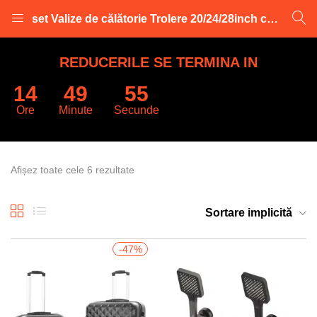
set Valize de călătorie Trolere 20/24/28inch cu roți gri
LOGARE
INREGISTRARE
REDUCERILE SE TERMINA IN
14
49
55
Introduceti numele de utilizator și parola pentru a va autentifica.
Ore
Minute
Secunde
Afișez toate cele 6 rezultate
Retine datele
Sortare implicită
Logare
-47%
Parola uitata?