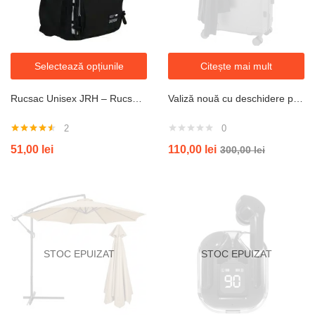
Selectează opțiunile
Citește mai mult
Rucsac Unisex JRH – Rucsac Școală și Călătorie, Durabil, Casual,material Oxford, 47x32x18 cm
Valiză nouă cu deschidere pe spate Troler multifuncțional cu suport pentru pahare si telefon Cutie de îmbarcare Bagaj rulant
2
0
Evaluat la
51,00
lei
110,00
lei
300,00
lei
4.50
din 5
STOC EPUIZAT
STOC EPUIZAT