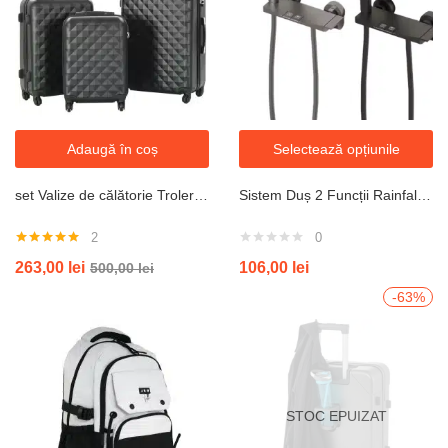
Adaugă în coș
Selectează opțiunile
set Valize de călătorie Trolere 20/24/28inch cu roți gri
Sistem Duș 2 Funcții Rainfall – Termostat cu Afișaj, Valvă Ceramică, Design Modern pentru Baie – Duș Premium cu Economie de Apă
2
0
Evaluat la
263,00
lei
106,00
lei
500,00
lei
5.00
din 5
-63%
STOC EPUIZAT